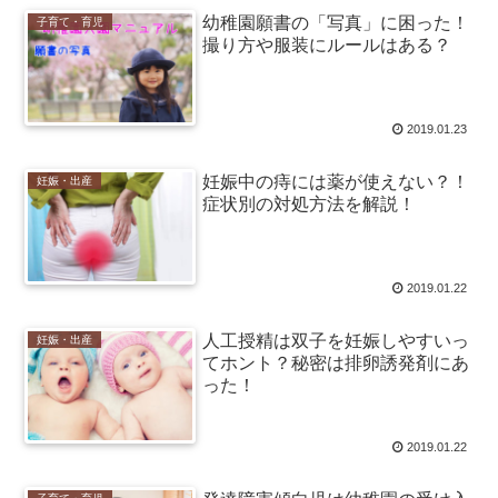
幼稚園願書の「写真」に困った！
子育て・育児
撮り方や服装にルールはある？
2019.01.23
妊娠中の痔には薬が使えない？！
妊娠・出産
症状別の対処方法を解説！
2019.01.22
人工授精は双子を妊娠しやすいっ
妊娠・出産
てホント？秘密は排卵誘発剤にあ
った！
2019.01.22