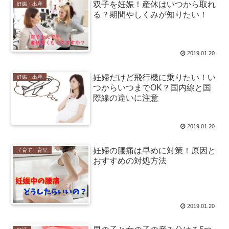
双子を妊娠！産休はいつから取れ
妊娠・出産
る？期間やしくみが知りたい！
2019.01.20
妊婦だけど飛行機に乗りたい！い
妊娠・出産
つからいつまでOK？国内線と国
際線の違いに注意
2019.01.20
妊婦の腰痛は早めに対策！原因と
子育て・育児
おすすめの対処方法
2019.01.20