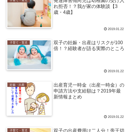
発達障害傾向児は幼稚園の受け入
子育て・育児
れ拒否！？我が家の体験談【3
歳・4歳】
2019.01.22
双子の妊娠・出産はリスクが100
子育て・育児
倍！？経験者が語る実際のところ
2019.01.22
出産育児一時金（出産一時金）の
妊娠・出産
申請方法や支給額は？2019年最
新情報まとめ
2019.01.22
双子の出産費用は二人分！帝王切
子育て・育児