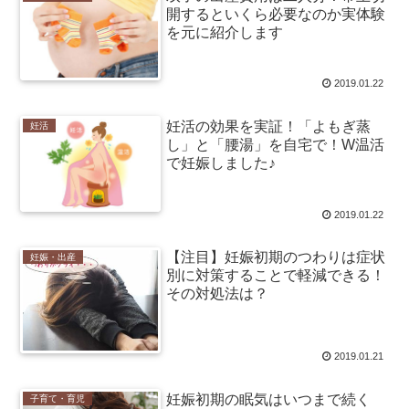
開するといくら必要なのか実体験
を元に紹介します
2019.01.22
妊活の効果を実証！「よもぎ蒸
妊活
し」と「腰湯」を自宅で！W温活
で妊娠しました♪
2019.01.22
【注目】妊娠初期のつわりは症状
妊娠・出産
別に対策することで軽減できる！
その対処法は？
2019.01.21
妊娠初期の眠気はいつまで続く
子育て・育児