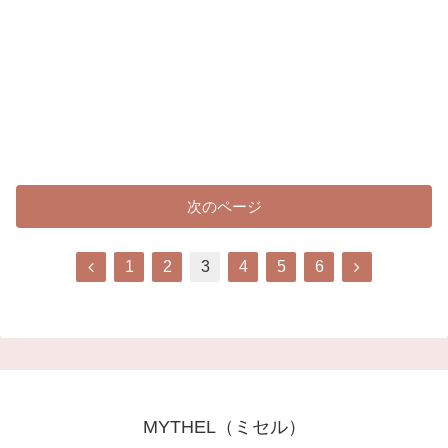
次のページ
前
次
1
2
3
4
5
6
へ
へ
MYTHEL（ミセル）