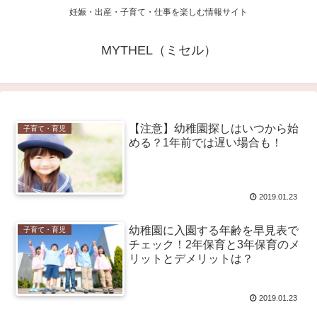
妊娠・出産・子育て・仕事を楽しむ情報サイト
MYTHEL（ミセル）
【注意】幼稚園探しはいつから始
子育て・育児
める？1年前では遅い場合も！
2019.01.23
幼稚園に入園する年齢を早見表で
子育て・育児
チェック！2年保育と3年保育のメ
リットとデメリットは？
2019.01.23