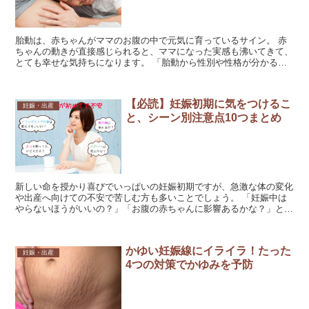
胎動は、赤ちゃんがママのお腹の中で元気に育っているサイン。 赤
ちゃんの動きが直接感じられると、ママになった実感も沸いてきて、
とても幸せな気持ちになります。 「胎動から性別や性格が分かる」
というジンクスもあり、胎動を通して赤ちゃんとの対面を心...
【必読】妊娠初期に気をつけるこ
妊娠・出産
と、シーン別注意点10つまとめ
新しい命を授かり喜びでいっぱいの妊娠初期ですが、急激な体の変化
や出産へ向けての不安で苦しむ方も多いことでしょう。 「妊娠中は
やらないほうがいいの？」「お腹の赤ちゃんに影響あるかな？」と
日々の生活の中で疑問もたくさん出てくるかもしれません。 ...
かゆい妊娠線にイライラ！たった
妊娠・出産
4つの対策でかゆみを予防