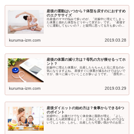
産後の運動はいつから？体型を戻すのにおすすめ
のエクササイズ
出産後のママの悩みで多いのが、「妊娠中に増えてしまっ
た体重と崩れた体型をどうやって戻すか」です。 「産後す
ぐに運動してもいいの？」と疑問に思ってる方も多いので
はないでしょうか？ 産後すぐのママの体は、まだ出産のダ
メージが回復していないので、...
kuruma-izm.com
2019.03.28
産後の体重の減り方は？母乳の方が痩せるってホ
ント？
妊娠中に増えた体重が、出産したらちゃんと元に戻るのか
気になりますよね。 産後すぐに体重が減るわけではないで
すが、徐々に減っていくことが多いようです。 「授乳や子
育てで気がついたら痩せていた」という話も聞きますよ
ね。 しかし、いざ出産をしてみ...
kuruma-izm.com
2019.03.29
産後ダイエットの始め方は？食事からできる6つ
のポイント
妊婦中に、お腹だけでなく体全体に脂肪が増え、「よし、
出産したら絶対痩せよう！」と決心した方も多いのではな
いでしょうか。しかし、出産したら可愛い我が子のお世話
で精一杯！自分の事なんて考える余裕すらない・・・。 ふ
と鏡をみた瞬間や我が子と撮った...