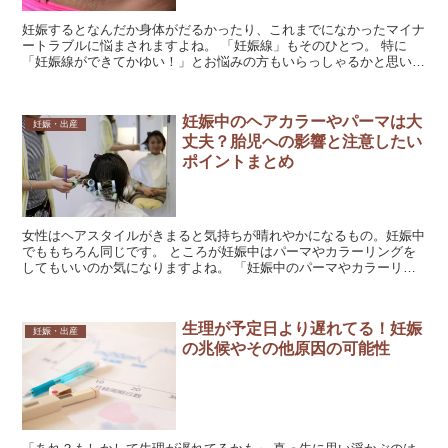
妊娠するとなんだか身体がだるかったり、これまでになかったマイナ
ートラブルに悩まされますよね。 「妊娠線」もそのひとつ。 特に
「妊娠線ができてかゆい！」とお悩みの方もいらっしゃるかと思いま
す。 かゆいからと掻きむしってしまうと妊娠線の跡が残り...
妊娠中のヘアカラーやパーマは大
妊娠・出産
丈夫？胎児への影響と注意したい
ポイントまとめ
女性はヘアスタイルがきまると気持ちが晴れやかになるもの。妊娠中
でももちろん同じです。 ところが妊娠中はパーマやカラーリングを
してもいいのか気になりますよね。 「妊娠中のパーマやカラーリン
グが胎児の発育に大きな影響を与える医学的な根拠はない」...
生理が予定日より遅れてる！妊娠
妊娠・出産
の兆候やその他原因の可能性