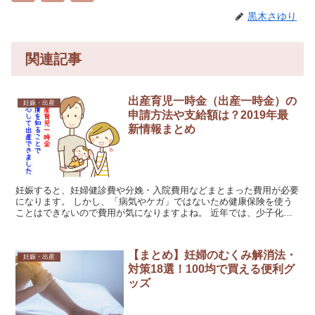
黒木さゆり
関連記事
出産育児一時金（出産一時金）の
妊娠・出産
申請方法や支給額は？2019年最
新情報まとめ
妊娠すると、妊婦健診費や分娩・入院費用などまとまった費用が必要
になります。 しかし、「病気やケガ」ではないため健康保険を使う
ことはできないので費用が気になりますよね。 近年では、少子化対
策により国や自治体による助成が拡充してきています。 そ...
【まとめ】妊婦のむくみ解消法・
妊娠・出産
対策18選！100均で買える便利グ
ッズ