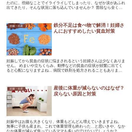
たのに、些細なことでイライライしてしまったり、なぜか涙があふれ
出てきたり。そんな状況に落ち込んでいませんか？ 普段なら全く気
にならないようなちょっとした言葉にイライラしてしまった...
鉄分不足は食べ物で解消！妊婦さ
妊娠・出産
んにおすすめしたい貧血対策
妊娠してから貧血の症状に悩まされるという妊婦さんは少なくありま
せん。 めまいや立ちくらみ、動悸などの貧血の症状が頻繁に出てく
ると心配になりますよね... 病院で鉄剤を処方されることもあります
が、できることなら、日々の食事から鉄分を摂取したい...
産後に体重が減らないのはなぜ？
妊娠・出産
戻らない原因と対策
妊娠中はお腹も大きくなり、体重もどんどん増えていきますよね。
無事に子供も産まれ、これで体重管理も終わった…と思いきや、なか
なか体重が減らず焦っているママも多いのではないでしょうか？ 実