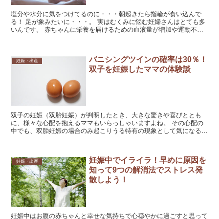
塩分や水分に気をつけてるのに・・・朝起きたら指輪が食い込んで
る！ 足が象みたいに・・・。 実はむくみに悩む妊婦さんはとても多
いんです。 赤ちゃんに栄養を届けるための血液量が増加や運動不足
が主な原因で、妊婦さんの半数以上がむくみに悩んでると言...
バニシングツインの確率は30％！
妊娠・出産
双子を妊娠したママの体験談
双子の妊娠（双胎妊娠）が判明したとき、大きな驚きや喜びととも
に、様々な心配を抱えるママもいらっしゃいますよね。 その心配の
中でも、双胎妊娠の場合のみ起こりうる特有の現象として気になるの
が『バニシングツイン（Vanishing Twin）』。...
妊娠中でイライラ！早めに原因を
妊娠・出産
知って9つの解消法でストレス発
散しよう！
妊娠中はお腹の赤ちゃんと幸せな気持ちで心穏やかに過ごすと思って