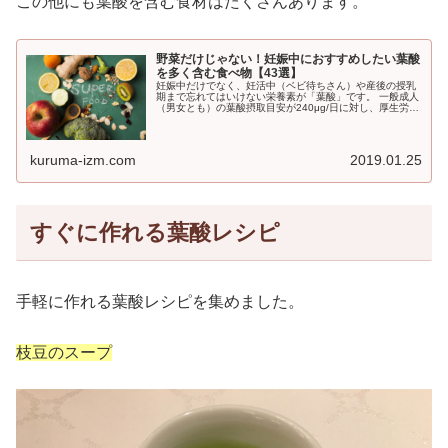
この他にも葉酸を含む食材はたくさんあります。
野菜だけじゃない！妊娠中におすすめしたい葉酸
を多く含む食べ物【43選】
妊娠中だけでなく、妊活中（ベビ待ちさん）や産後の授乳
期まで忘れてはいけない栄養素が「葉酸」です。 一般成人
（男女とも）の葉酸摂取目安が240μg/日に対し、厚生労働
省が妊婦さんへ推奨している摂取量は「480μg/日」と2倍
の量になっています...
kuruma-izm.com
2019.01.25
すぐに作れる葉酸レシピ
手軽に作れる葉酸レシピを集めました。
枝豆のスープ