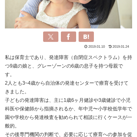
2019.01.10
2019.01.24
私は保育士であり、発達障害（自閉症スペクトラム）を持
つ9歳の娘と、グレーゾーンの6歳の息子を持つ母親で
す。
2人とも3~4歳から自治体の発達センターで療育を受けて
きました。
子どもの発達障害は、主に1歳6ヶ月健診や3歳健診で小児
科医や保健師から指摘されるか、年中児〜小学校低学年で
園や学校から発達検査を勧められて相談に行くケースが一
般的。
その後専門機関の判断で、必要に応じて療育への参加を促